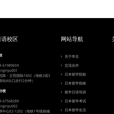
日语校区
网站导航
校
关于帝京
-61989659
交流合作
ngriyu001
日本留学院校
熙路・正熙国际1602（地铁2或3
路站A出口步行2分钟）
日本留学指南
分校
留学日语培训
-67568289
日本留学考试
ngriyu002
日本留学生活
中心E2-1202（地铁1号线锦城