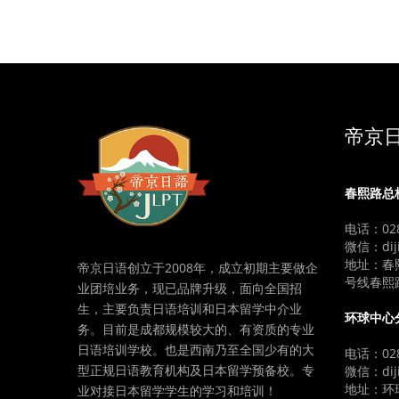
帝京
春熙路总
电话：028
微信：diji
地址：春
帝京日语创立于2008年，成立初期主要做企
号线春熙
业团培业务，现已品牌升级，面向全国招
生，主要负责日语培训和日本留学中介业
环球中心
务。目前是成都规模较大的、有资质的专业
日语培训学校。也是西南乃至全国少有的大
电话：028
型正规日语教育机构及日本留学预备校。专
微信：diji
地址：环球
业对接日本留学学生的学习和培训！