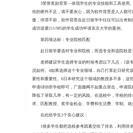
3荣誉奖励背景—体现学生的专业技能和工具使用。
你的硬件不足，请不要灰心，因为软件背景是人人都可
傲，停滞不前，软件背景在赴日留学中往往可以出奇制
成功逆袭211/985的学生成功申请东京大学的案例。
第四项达标：专业院校匹配
赴日留学要选对专业和院校，而选专业和选院校是
老师建议学生选择专业的时候考虑以下几点：1该专业
况如何。4如果选择这个专业领域，自己打算赴日研究该
要性和重要性。6日本研究这个领域的教授多不多，这
申请6到8所学校即可，广面撒网不如重点突击，申请院
降低了录取几率，有一定的风险。在选校中，学校的排
求、匹配教授、奖学金机会、学费和生活费、学制、就
在此给学生2个良心建议：
1很多学生都把选校参考因素交给了排名，利用排名