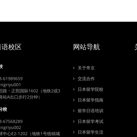
日语校区
网站导航
校
关于帝京
-61989659
交流合作
ngriyu001
日本留学院校
熙路・正熙国际1602（地铁2或3
路站A出口步行2分钟）
日本留学指南
分校
留学日语培训
-67568289
日本留学考试
ngriyu002
日本留学生活
中心E2-1202（地铁1号线锦城