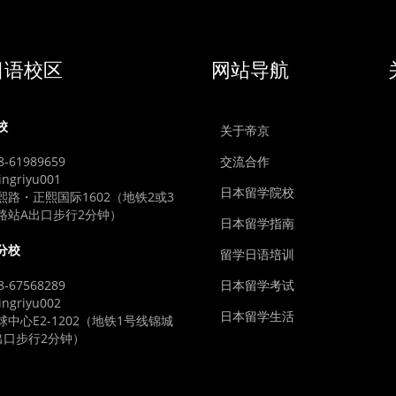
日语校区
网站导航
校
关于帝京
-61989659
交流合作
ngriyu001
日本留学院校
熙路・正熙国际1602（地铁2或3
路站A出口步行2分钟）
日本留学指南
分校
留学日语培训
-67568289
日本留学考试
ngriyu002
日本留学生活
中心E2-1202（地铁1号线锦城
出口步行2分钟）