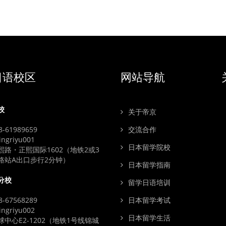
日语校区
网站导航
校
关于帝京
-61989659
交流合作
ngriyu001
日本留学院校
熙路・正熙国际1602（地铁2或3
路站A出口步行2分钟）
日本留学指南
分校
留学日语培训
-67568289
日本留学考试
ngriyu002
日本留学生活
中心E2-1202（地铁1号线锦城